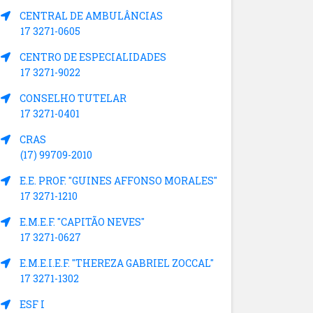
CENTRAL DE AMBULÂNCIAS
17 3271-0605
CENTRO DE ESPECIALIDADES
17 3271-9022
CONSELHO TUTELAR
17 3271-0401
CRAS
(17) 99709-2010
E.E. PROF. "GUINES AFFONSO MORALES"
17 3271-1210
E.M.E.F. "CAPITÃO NEVES"
17 3271-0627
E.M.E.I.E.F. "THEREZA GABRIEL ZOCCAL"
17 3271-1302
ESF I