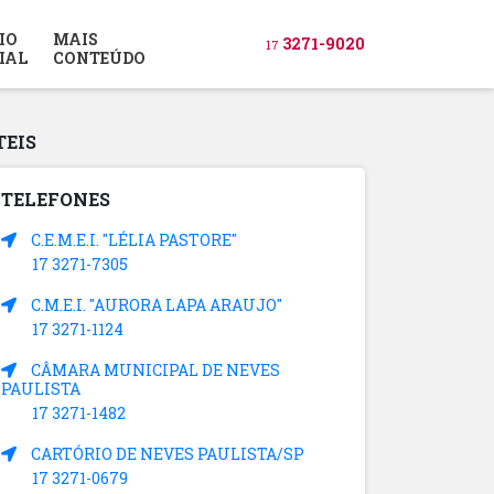
IO
MAIS
3271-9020
17
IAL
CONTEÚDO
TEIS
TELEFONES
C.E.M.E.I. "LÉLIA PASTORE"
17 3271-7305
C.M.E.I. "AURORA LAPA ARAUJO"
17 3271-1124
CÂMARA MUNICIPAL DE NEVES
PAULISTA
17 3271-1482
CARTÓRIO DE NEVES PAULISTA/SP
17 3271-0679